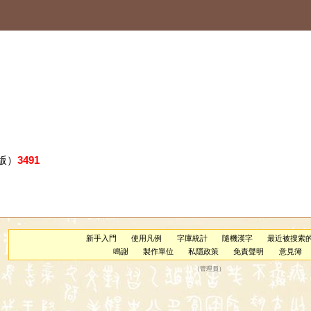
版）
3491
新手入門
使用凡例
字庫統計
隨機漢字
最近被搜索
鳴謝
製作單位
私隱政策
免責聲明
意見簿
（
管理員
）