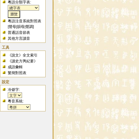
粵語分類字表:
粵語注音系統對照表
[
聲母
|
韻母
|
聲調
]
普通話音節表
其他方言讀音
工具
《說文》全文索引
《讀史方輿紀要》
成語彙輯
繁簡對照表
設定
冷僻字:
粵音系統: