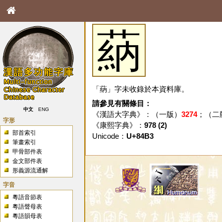
蒳
「蒳」字未收錄於本資料庫。
請參見有關條目：
中文
ENG
《漢語大字典》：（一版）
3274
；（二
字形
《康熙字典》：
978 (2)
部首索引
Unicode：
U+84B3
筆畫索引
甲骨部件表
金文部件表
形義源流通解
字音
粵語音節表
粵語聲母表
粵語韻母表