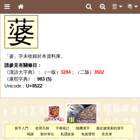
普
粵
蔢
「蔢」字未收錄於本資料庫。
請參見有關條目：
《漢語大字典》：（一版）
3284
；（二版）
3502
《康熙字典》：
983 (5)
Unicode：
U+8522
新手入門
使用凡例
字庫統計
隨機漢字
最近被搜索的漢字
鳴謝
製作單位
私隱政策
免責聲明
意見簿