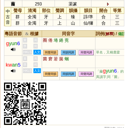
蔨
293
渠篆
聲母
清濁
部位
聲調
韻攝
韻目
開合
等第
中
古
群
全濁
牙
上
臻
諄
/
準
合
三
音
群
全濁
牙
上
山
仙
/
獮
合
三
粵語音節
根據
同音字
詞例(
) /
&
解釋
備註
圈
倦
埢
錈
萒
黃
周
g
yun
6
李
何
HKLS
人文
草名，又稱鹿藿
同聲同韻
同韻同調
同聲同調
菌
窘
莙
箘
蜠
黃
周
kw
an
5
李
何
g
yun
6
HKLS
人文
「蔨
」的
同聲同韻
同韻同調
同聲同調
異讀字;同「
菌
」