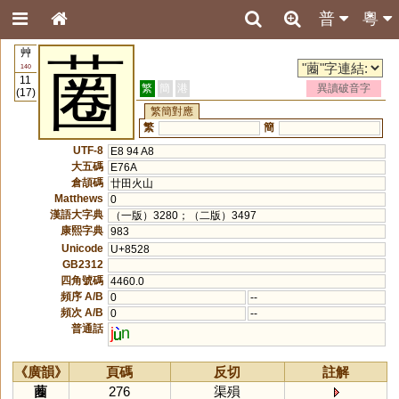
普
粵
艸
蔨
140
11
繁
簡
港
異讀破音字
(17)
繁簡對應
繁
簡
UTF-8
E8 94 A8
大五碼
E76A
倉頡碼
廿田火山
Matthews
0
漢語大字典
（一版）3280；（二版）3497
康熙字典
983
Unicode
U+8528
GB2312
四角號碼
4460.0
頻序 A/B
0
--
頻次 A/B
0
--
普通話
j
n
《廣韻》
頁碼
反切
註解
蔨
276
渠殞