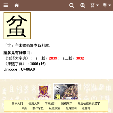
普
粵
蚠
「蚠」字未收錄於本資料庫。
請參見有關條目：
《漢語大字典》：（一版）
2839
；（二版）
3032
《康熙字典》：
1006 (16)
Unicode：
U+86A0
新手入門
使用凡例
字庫統計
隨機漢字
最近被搜索的漢字
鳴謝
製作單位
私隱政策
免責聲明
意見簿