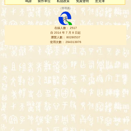
鳴謝
製作單位
私隱政策
免責聲明
意見簿
（
管理員
）
在線人數： 2517
自 2014 年 7 月 8 日起
瀏覽人數： 80280537
使用次數： 294313976