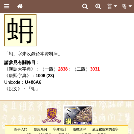
普
粵
蚦
「蚦」字未收錄於本資料庫。
請參見有關條目：
《漢語大字典》：（一版）
2838
；（二版）
3031
《康熙字典》：
1006 (23)
Unicode：
U+86A6
《說文》：「
蚦
」
新手入門
使用凡例
字庫統計
隨機漢字
最近被搜索的漢字