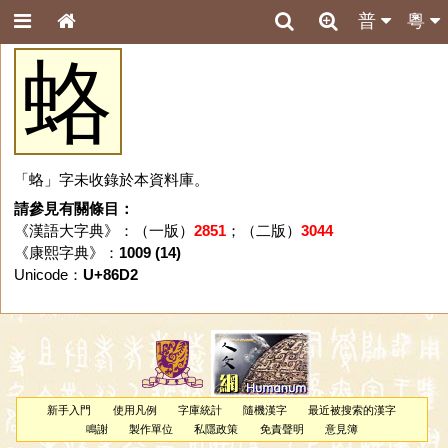
普
粵
蛒
「蛒」字未收錄於本資料庫。
請參見有關條目：
《漢語大字典》：（一版）
2851
；（二版）
3044
《康熙字典》：
1009 (14)
Unicode：
U+86D2
新手入門
使用凡例
字庫統計
隨機漢字
最近被搜索的漢字
鳴謝
製作單位
私隱政策
免責聲明
意見簿