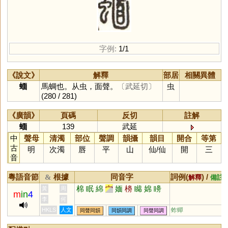
字例:
1/1
《說文》
解釋
部居
相關異體
蝒
馬蜩也。从虫，面聲。
〔武延切〕
虫
(280 / 281)
《廣韻》
頁碼
反切
註解
蝒
139
武延
中
聲母
清濁
部位
聲調
韻攝
韻目
開合
等第
古
明
次濁
唇
平
山
仙
/
仙
開
三
音
粵語音節
根據
同音字
詞例(
) /
&
解釋
備註
棉
眠
綿
宀
媔
櫋
矊
婂
矏
黃
周
m
in
4
李
何
HKLS
人文
蚱蟬
同聲同韻
同韻同調
同聲同調