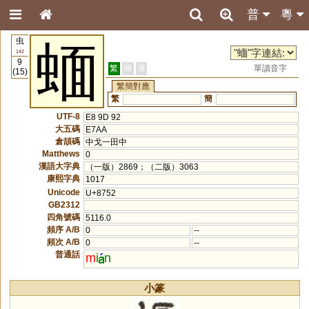
普
粵
虫
蝒
142
9
繁
簡
港
單讀音字
(15)
繁簡對應
繁
簡
UTF-8
E8 9D 92
大五碼
E7AA
倉頡碼
中戈一田中
Matthews
0
漢語大字典
（一版）2869；（二版）3063
康熙字典
1017
Unicode
U+8752
GB2312
四角號碼
5116.0
頻序 A/B
0
--
頻次 A/B
0
--
普通話
m
i
n
小篆