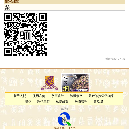
配搭點:
蠽
瀏覽次數: 2505
新手入門
使用凡例
字庫統計
隨機漢字
最近被搜索的漢字
鳴謝
製作單位
私隱政策
免責聲明
意見簿
（
管理員
）
在線人數： 2523