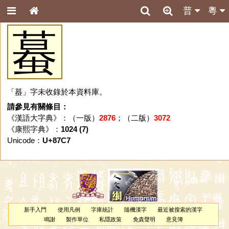
普
粵
蟇
「蟇」字未收錄於本資料庫。
請參見有關條目：
《漢語大字典》：（一版）
2876
；（二版）
3072
《康熙字典》：
1024 (7)
Unicode：
U+87C7
新手入門
使用凡例
字庫統計
隨機漢字
最近被搜索的漢字
鳴謝
製作單位
私隱政策
免責聲明
意見簿