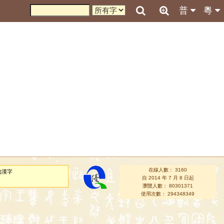
普
粵
在線人數： 3160
的漢字
自 2014 年 7 月 8 日起
瀏覽人數： 80301371
使用次數： 294348349