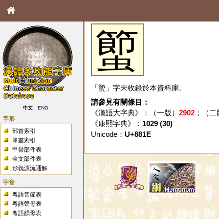
蠞
「蠞」字未收錄於本資料庫。
請參見有關條目：
中文
ENG
《漢語大字典》：（一版）
2902
；（二
字形
《康熙字典》：
1029 (30)
部首索引
Unicode：
U+881E
筆畫索引
甲骨部件表
金文部件表
形義源流通解
字音
粵語音節表
粵語聲母表
粵語韻母表