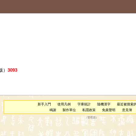
版）
3093
新手入門
使用凡例
字庫統計
隨機漢字
最近被搜索
鳴謝
製作單位
私隱政策
免責聲明
意見簿
（
管理員
）