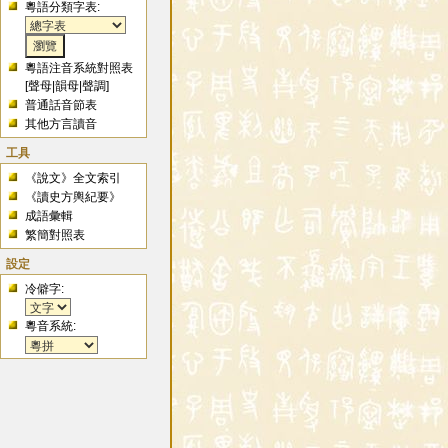
粵語分類字表:
粵語注音系統對照表
[
聲母
|
韻母
|
聲調
]
普通話音節表
其他方言讀音
工具
《說文》全文索引
《讀史方輿紀要》
成語彙輯
繁簡對照表
設定
冷僻字:
粵音系統: