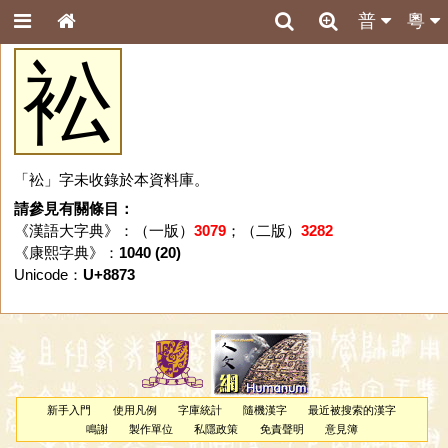
普
粵
衳
「衳」字未收錄於本資料庫。
請參見有關條目：
《漢語大字典》：（一版）
3079
；（二版）
3282
《康熙字典》：
1040 (20)
Unicode：
U+8873
新手入門
使用凡例
字庫統計
隨機漢字
最近被搜索的漢字
鳴謝
製作單位
私隱政策
免責聲明
意見簿