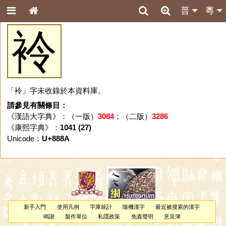
普
粵
袊
「袊」字未收錄於本資料庫。
請參見有關條目：
《漢語大字典》：（一版）
3084
；（二版）
3286
《康熙字典》：
1041 (27)
Unicode：
U+888A
新手入門
使用凡例
字庫統計
隨機漢字
最近被搜索的漢字
鳴謝
製作單位
私隱政策
免責聲明
意見簿