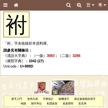
普
粵
袝
「袝」字未收錄於本資料庫。
請參見有關條目：
《漢語大字典》：（一版）
3083
；（二版）
3286
《康熙字典》：
1042 (27)
Unicode：
U+889D
新手入門
使用凡例
字庫統計
隨機漢字
最近被搜索的漢字
鳴謝
製作單位
私隱政策
免責聲明
意見簿