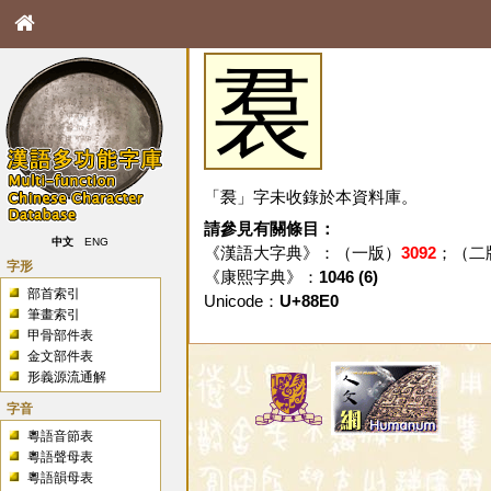
裠
「裠」字未收錄於本資料庫。
請參見有關條目：
中文
ENG
《漢語大字典》：（一版）
3092
；（二
字形
《康熙字典》：
1046 (6)
部首索引
Unicode：
U+88E0
筆畫索引
甲骨部件表
金文部件表
形義源流通解
字音
粵語音節表
粵語聲母表
粵語韻母表