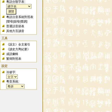
粵語分類字表:
粵語注音系統對照表
[
聲母
|
韻母
|
聲調
]
普通話音節表
其他方言讀音
工具
《說文》全文索引
《讀史方輿紀要》
成語彙輯
繁簡對照表
設定
冷僻字:
粵音系統: