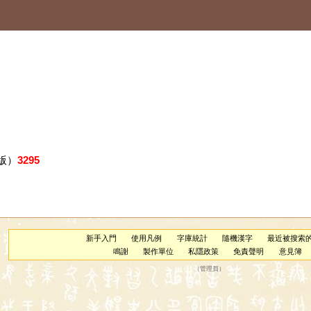
版）
3295
新手入門
使用凡例
字庫統計
隨機漢字
最近被搜索
鳴謝
製作單位
私隱政策
免責聲明
意見簿
（
管理員
）