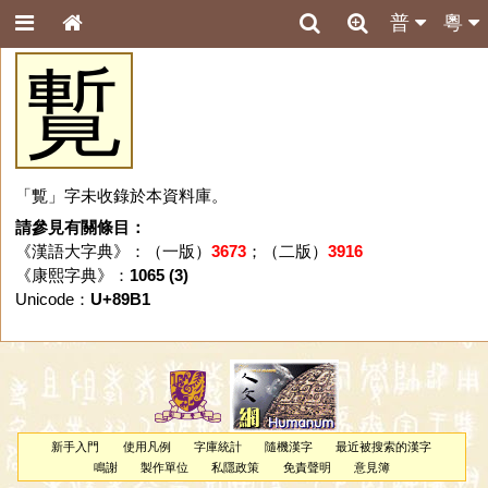
普
粵
覱
「覱」字未收錄於本資料庫。
請參見有關條目：
《漢語大字典》：（一版）
3673
；（二版）
3916
《康熙字典》：
1065 (3)
Unicode：
U+89B1
新手入門
使用凡例
字庫統計
隨機漢字
最近被搜索的漢字
鳴謝
製作單位
私隱政策
免責聲明
意見簿