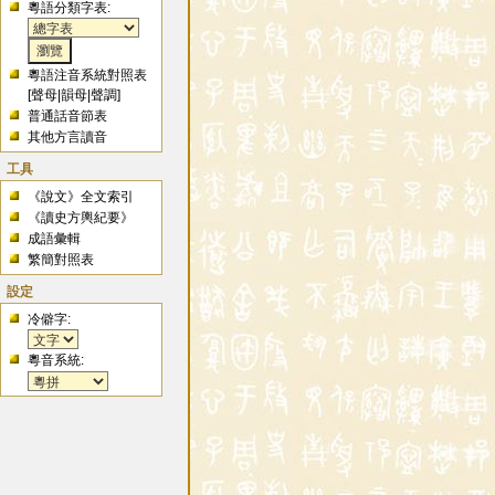
粵語分類字表:
粵語注音系統對照表
[
聲母
|
韻母
|
聲調
]
普通話音節表
其他方言讀音
工具
《說文》全文索引
《讀史方輿紀要》
成語彙輯
繁簡對照表
設定
冷僻字:
粵音系統: