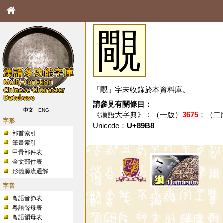
覸
「覸」字未收錄於本資料庫。
請參見有關條目：
中文
ENG
《漢語大字典》：（一版）
3675
；（二
字形
Unicode：
U+89B8
部首索引
筆畫索引
甲骨部件表
金文部件表
形義源流通解
字音
粵語音節表
粵語聲母表
粵語韻母表