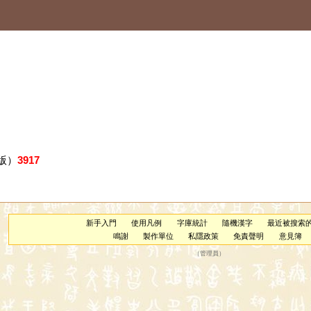
版）
3917
新手入門
使用凡例
字庫統計
隨機漢字
最近被搜索
鳴謝
製作單位
私隱政策
免責聲明
意見簿
（
管理員
）