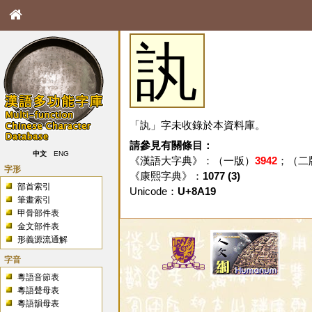
訙
「訙」字未收錄於本資料庫。
請參見有關條目：
中文
ENG
《漢語大字典》：（一版）
3942
；（二
字形
《康熙字典》：
1077 (3)
部首索引
Unicode：
U+8A19
筆畫索引
甲骨部件表
金文部件表
形義源流通解
字音
粵語音節表
粵語聲母表
粵語韻母表