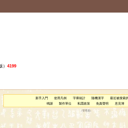
版）
4199
新手入門
使用凡例
字庫統計
隨機漢字
最近被搜索
鳴謝
製作單位
私隱政策
免責聲明
意見簿
（
管理員
）