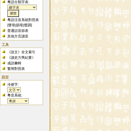
粵語分類字表:
粵語注音系統對照表
[
聲母
|
韻母
|
聲調
]
普通話音節表
其他方言讀音
工具
《說文》全文索引
《讀史方輿紀要》
成語彙輯
繁簡對照表
設定
冷僻字:
粵音系統: