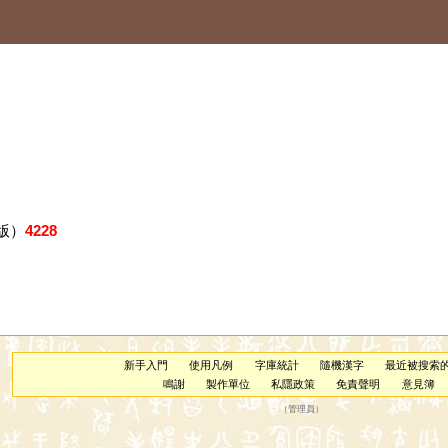
版）
4228
新手入門
使用凡例
字庫統計
隨機漢字
最近被搜索
鳴謝
製作單位
私隱政策
免責聲明
意見簿
（
管理員
）