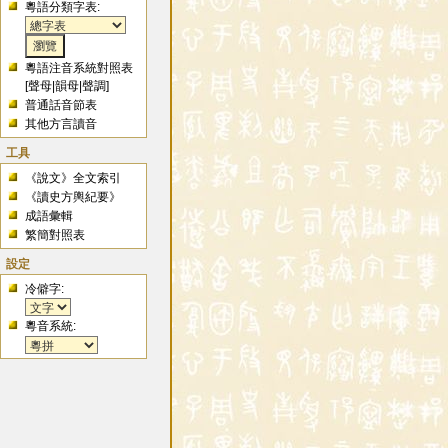
粵語分類字表:
粵語注音系統對照表
[
聲母
|
韻母
|
聲調
]
普通話音節表
其他方言讀音
工具
《說文》全文索引
《讀史方輿紀要》
成語彙輯
繁簡對照表
設定
冷僻字:
粵音系統: