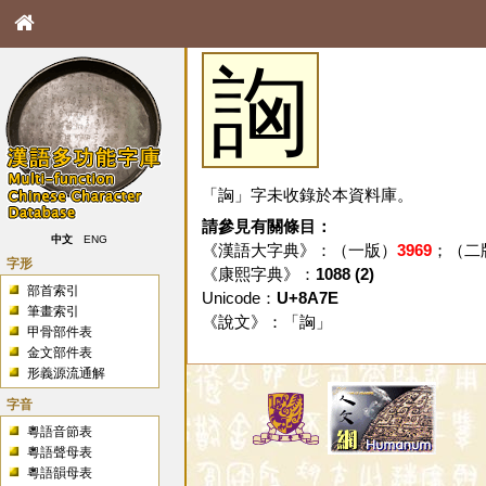
詾
「詾」字未收錄於本資料庫。
請參見有關條目：
中文
ENG
《漢語大字典》：（一版）
3969
；（二
字形
《康熙字典》：
1088 (2)
部首索引
Unicode：
U+8A7E
筆畫索引
《說文》：「
詾
」
甲骨部件表
金文部件表
形義源流通解
字音
粵語音節表
粵語聲母表
粵語韻母表