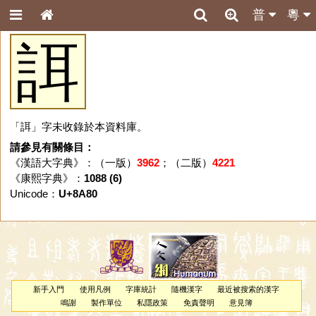
普
粵
誀
「誀」字未收錄於本資料庫。
請參見有關條目：
《漢語大字典》：（一版）
3962
；（二版）
4221
《康熙字典》：
1088 (6)
Unicode：
U+8A80
新手入門
使用凡例
字庫統計
隨機漢字
最近被搜索的漢字
鳴謝
製作單位
私隱政策
免責聲明
意見簿