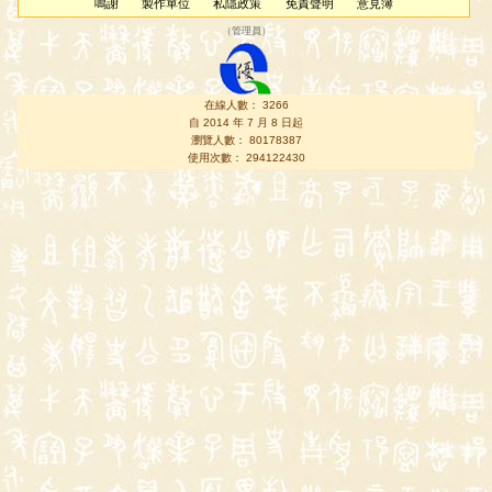
鳴謝
製作單位
私隱政策
免責聲明
意見簿
（
管理員
）
在線人數： 3266
自 2014 年 7 月 8 日起
瀏覽人數： 80178387
使用次數： 294122430