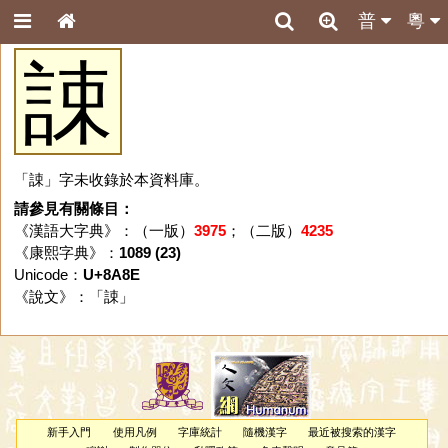
普
粵
誎
「誎」字未收錄於本資料庫。
請參見有關條目：
《漢語大字典》：（一版）
3975
；（二版）
4235
《康熙字典》：
1089 (23)
Unicode：
U+8A8E
《說文》：「
誎
」
新手入門
使用凡例
字庫統計
隨機漢字
最近被搜索的漢字