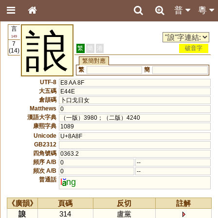
普
粵
言
誏
149
7
繁
簡
港
破音字
(14)
繁簡對應
繁
簡
UTF-8
E8 AA 8F
大五碼
E44E
倉頡碼
卜口戈日女
Matthews
0
漢語大字典
（一版）3980；（二版）4240
康熙字典
1089
Unicode
U+8A8F
GB2312
四角號碼
0363.2
頻序 A/B
0
--
頻次 A/B
0
--
普通話
l
ng
《廣韻》
頁碼
反切
註解
誏
314
盧黨