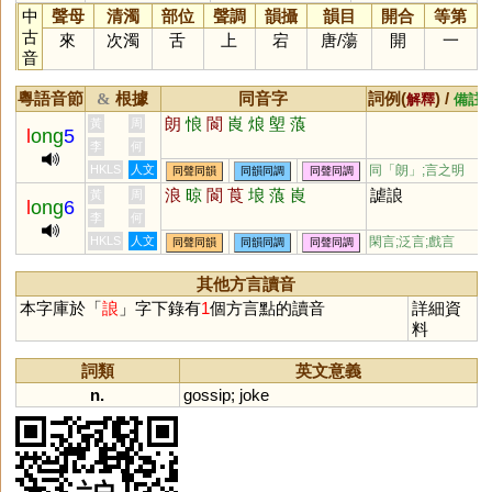
中
聲母
清濁
部位
聲調
韻攝
韻目
開合
等第
古
來
次濁
舌
上
宕
唐
/
蕩
開
一
音
粵語音節
根據
同音字
詞例(
) /
&
解釋
備註
朗
悢
閬
崀
烺
塱
蒗
黃
周
l
ong
5
李
何
HKLS
人文
同「
朗
」;言之明
同聲同韻
同韻同調
同聲同調
浪
晾
閬
莨
埌
蒗
崀
謔誏
黃
周
l
ong
6
李
何
HKLS
人文
閑言;泛言;戲言
同聲同韻
同韻同調
同聲同調
其他方言讀音
本字庫於「
誏
」字下錄有
1
個方言點的讀音
詳細資
料
詞類
英文意義
n.
gossip
;
joke