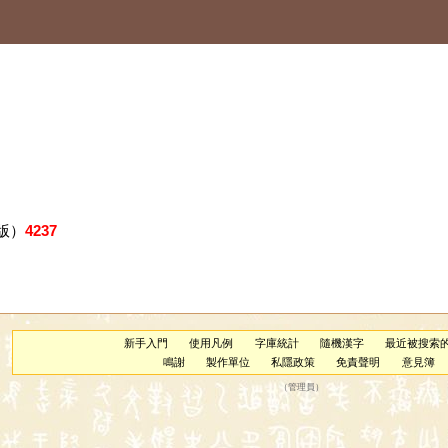
版）
4237
新手入門
使用凡例
字庫統計
隨機漢字
最近被搜索
鳴謝
製作單位
私隱政策
免責聲明
意見簿
（
管理員
）