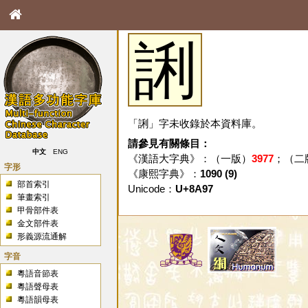
誗
「誗」字未收錄於本資料庫。
請參見有關條目：
中文
ENG
《漢語大字典》：（一版）
3977
；（二
字形
《康熙字典》：
1090 (9)
部首索引
Unicode：
U+8A97
筆畫索引
甲骨部件表
金文部件表
形義源流通解
字音
粵語音節表
粵語聲母表
粵語韻母表