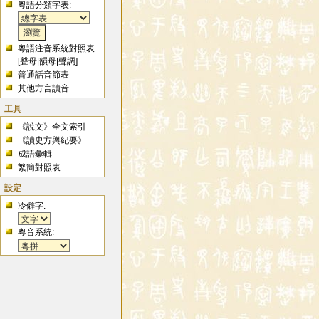
粵語分類字表:
粵語注音系統對照表
[
聲母
|
韻母
|
聲調
]
普通話音節表
其他方言讀音
工具
《說文》全文索引
《讀史方輿紀要》
成語彙輯
繁簡對照表
設定
冷僻字:
粵音系統: