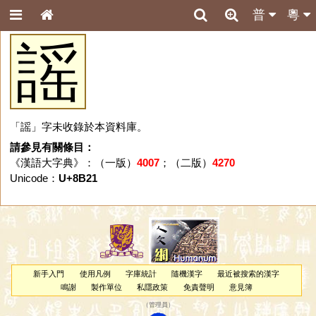
普
粵
謡
「謡」字未收錄於本資料庫。
請參見有關條目：
《漢語大字典》：（一版）
4007
；（二版）
4270
Unicode：
U+8B21
新手入門
使用凡例
字庫統計
隨機漢字
最近被搜索的漢字
鳴謝
製作單位
私隱政策
免責聲明
意見簿
（
管理員
）