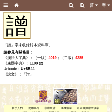
普
粵
譄
「譄」字未收錄於本資料庫。
請參見有關條目：
《漢語大字典》：（一版）
4019
；（二版）
4285
《康熙字典》：
1108 (2)
Unicode：
U+8B44
《說文》：「
譄
」
新手入門
使用凡例
字庫統計
隨機漢字
最近被搜索的漢字