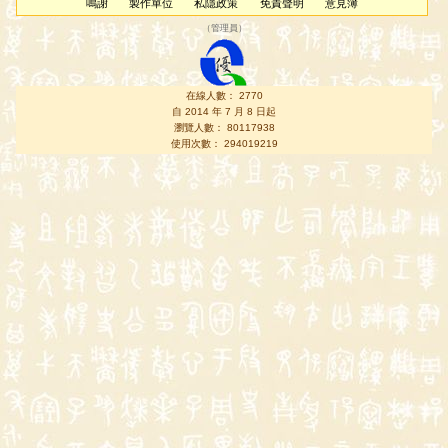
鳴謝
製作單位
私隱政策
免責聲明
意見簿
（
管理員
）
在線人數： 2770
自 2014 年 7 月 8 日起
瀏覽人數： 80117938
使用次數： 294019219