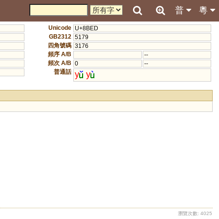
普
粵
Unicode
U+8BED
GB2312
5179
四角號碼
3176
頻序 A/B
--
頻次 A/B
0
--
普通話
y
y
瀏覽次數: 4025