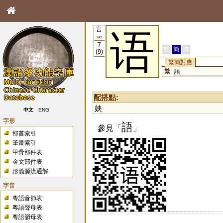
言
语
149
7
繁
簡
港
(9)
繁簡對應
繁
語
配搭點:
姎
中文
ENG
字形
語
參見「
」
部首索引
筆畫索引
甲骨部件表
金文部件表
形義源流通解
字音
粵語音節表
粵語聲母表
粵語韻母表