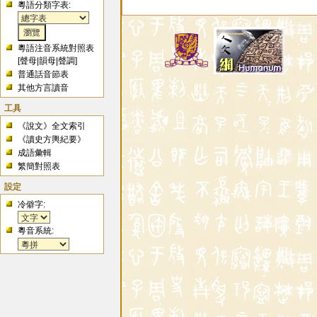
粵語分類字表:
粵語注音系統對照表
[
聲母
|
韻母
|
聲調
]
普通話音節表
其他方言讀音
工具
《說文》全文索引
《讀史方輿紀要》
成語彙輯
繁簡對照表
設定
冷僻字:
粵音系統: