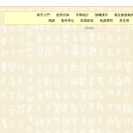
新手入門
使用凡例
字庫統計
隨機漢字
最近被搜索
鳴謝
製作單位
私隱政策
免責聲明
意見簿
（
管理員
）