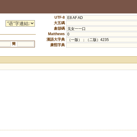
UTF-8
E8 AF AD
大五碼
倉頡碼
戈女一一口
Matthews
0
漢語大字典
（一版）；（二版）4235
簡
康熙字典