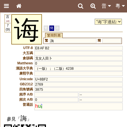
普
粵
言
诲
149
7
繁
簡
港
(9)
繁簡對應
繁
簡
誨
UTF-8
E8 AF B2
大五碼
倉頡碼
戈女人田卜
Matthews
0
漢語大字典
（一版）；（二版）4238
康熙字典
Unicode
U+8BF2
GB2312
2769
四角號碼
3875
頻序 A/B
--
頻次 A/B
0
--
普通話
h
u
誨
參見「
」