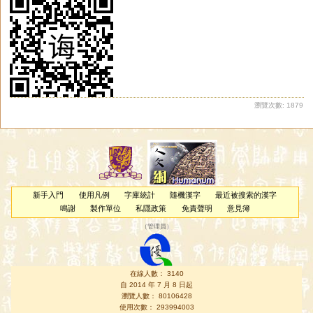
瀏覽次數: 1879
新手入門
使用凡例
字庫統計
隨機漢字
最近被搜索的漢字
鳴謝
製作單位
私隱政策
免責聲明
意見簿
（
管理員
）
在線人數： 3140
自 2014 年 7 月 8 日起
瀏覽人數： 80106428
使用次數： 293994003