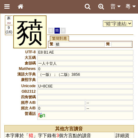
普
粵
豕
豮
152
9
繁
簡
港
(16)
繁簡對應
繁
簡
豶
UTF-8
E8 B1 AE
大五碼
倉頡碼
一人十廿人
Matthews
0
漢語大字典
（一版）；（二版）3856
康熙字典
Unicode
U+8C6E
GB2312
四角號碼
頻序 A/B
--
頻次 A/B
0
--
普通話
f
n
其他方言讀音
本字庫於「
豮
」字下錄有
3
個方言點的讀音
詳細資