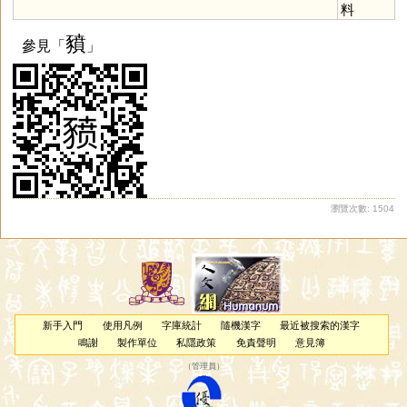
料
豶
參見「
」
瀏覽次數: 1504
新手入門
使用凡例
字庫統計
隨機漢字
最近被搜索的漢字
鳴謝
製作單位
私隱政策
免責聲明
意見簿
（
管理員
）