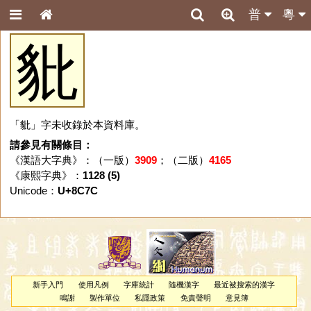
普
粵
豼
「豼」字未收錄於本資料庫。
請參見有關條目：
《漢語大字典》：（一版）
3909
；（二版）
4165
《康熙字典》：
1128 (5)
Unicode：
U+8C7C
新手入門
使用凡例
字庫統計
隨機漢字
最近被搜索的漢字
鳴謝
製作單位
私隱政策
免責聲明
意見簿