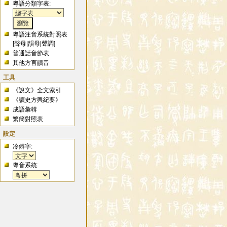
粵語分類字表:
粵語注音系統對照表
[
聲母
|
韻母
|
聲調
]
普通話音節表
其他方言讀音
工具
《說文》全文索引
《讀史方輿紀要》
成語彙輯
繁簡對照表
設定
冷僻字:
粵音系統: