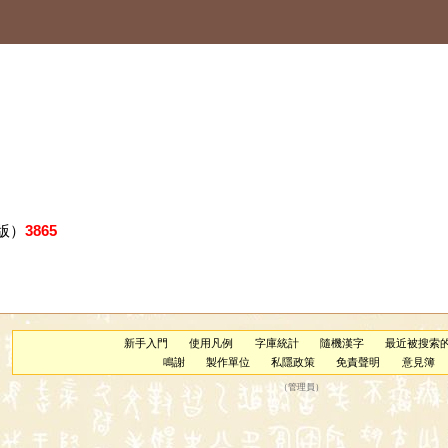
版）
3865
新手入門
使用凡例
字庫統計
隨機漢字
最近被搜索
鳴謝
製作單位
私隱政策
免責聲明
意見簿
（
管理員
）