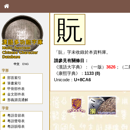
貦
「貦」字未收錄於本資料庫。
請參見有關條目：
中文
ENG
《漢語大字典》：（一版）
3626
；（二
字形
《康熙字典》：
1133 (8)
部首索引
Unicode：
U+8CA6
筆畫索引
甲骨部件表
金文部件表
形義源流通解
字音
粵語音節表
粵語聲母表
粵語韻母表