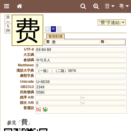
普
粵
貝
费
154
5
繁
簡
港
(9)
繁簡對應
繁
簡
費
UTF-8
E8 B4 B9
大五碼
倉頡碼
中弓月人
Matthews
0
漢語大字典
（一版）；（二版）3876
康熙字典
Unicode
U+8D39
GB2312
2349
四角號碼
5580
頻序 A/B
--
頻次 A/B
0
--
普通話
b
f
i
費
參見「
」