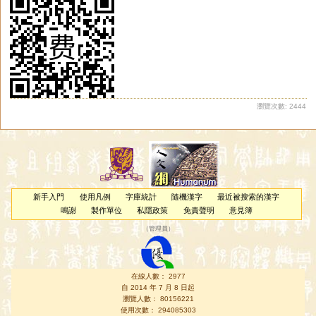
瀏覽次數: 2444
新手入門
使用凡例
字庫統計
隨機漢字
最近被搜索的漢字
鳴謝
製作單位
私隱政策
免責聲明
意見簿
（
管理員
）
在線人數： 2977
自 2014 年 7 月 8 日起
瀏覽人數： 80156221
使用次數： 294085303