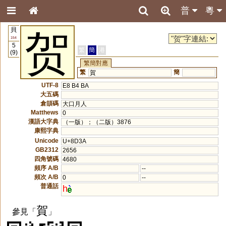
普
粵
貝
贺
154
5
繁
簡
港
(9)
繁簡對應
繁
簡
賀
UTF-8
E8 B4 BA
大五碼
倉頡碼
大口月人
Matthews
0
漢語大字典
（一版）；（二版）3876
康熙字典
Unicode
U+8D3A
GB2312
2656
四角號碼
4680
頻序 A/B
--
頻次 A/B
0
--
普通話
h
賀
參見「
」