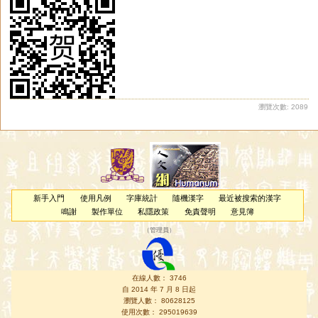
瀏覽次數: 2089
新手入門
使用凡例
字庫統計
隨機漢字
最近被搜索的漢字
鳴謝
製作單位
私隱政策
免責聲明
意見簿
（
管理員
）
在線人數： 3746
自 2014 年 7 月 8 日起
瀏覽人數： 80628125
使用次數： 295019639