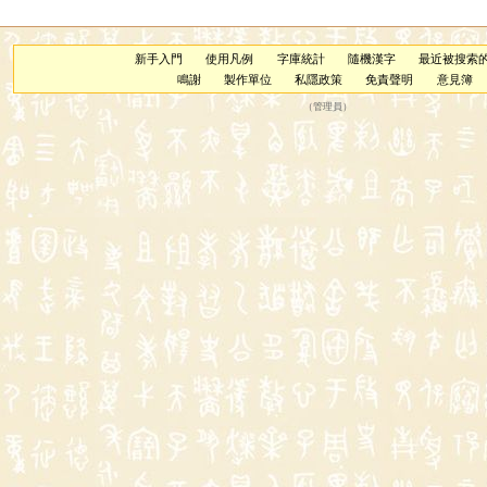
新手入門
使用凡例
字庫統計
隨機漢字
最近被搜索
鳴謝
製作單位
私隱政策
免責聲明
意見簿
（
管理員
）