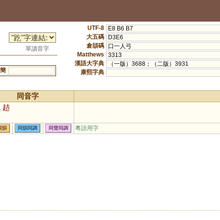
UTF-8
E8 B6 B7
大五碼
D3E6
倉頡碼
口一人弓
單讀音字
Matthews
3313
漢語大字典
（一版）3688；（二版）3931
簡
康熙字典
同音字
圪
趌
粵語用字
同韻
同韻同調
同聲同調