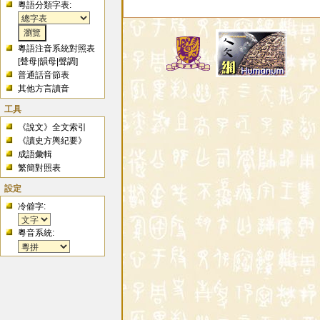
粵語分類字表:
粵語注音系統對照表
[
聲母
|
韻母
|
聲調
]
普通話音節表
其他方言讀音
工具
《說文》全文索引
《讀史方輿紀要》
成語彙輯
繁簡對照表
設定
冷僻字:
粵音系統: