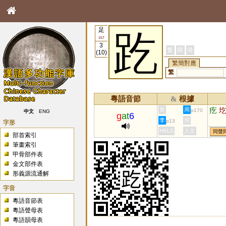
足
趷
157
3
繁
簡
港
(10)
繁簡對應
繁
粵語音節
根據
&
疙
黃
周
p170
中文
ENG
g
at
6
李
何
p13
字形
HKLS
人文
同聲
部首索引
筆畫索引
甲骨部件表
金文部件表
形義源流通解
字音
粵語音節表
粵語聲母表
粵語韻母表