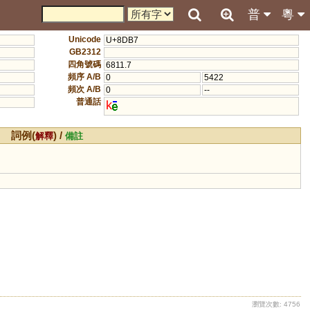
普
粵
Unicode
U+8DB7
GB2312
四角號碼
6811.7
頻序 A/B
0
5422
頻次 A/B
0
--
普通話
k
詞例(
) /
解釋
備註
瀏覽次數: 4756