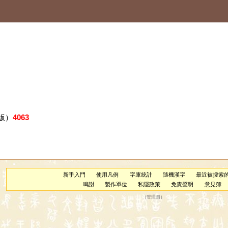
版）
4063
新手入門
使用凡例
字庫統計
隨機漢字
最近被搜索
鳴謝
製作單位
私隱政策
免責聲明
意見簿
（
管理員
）