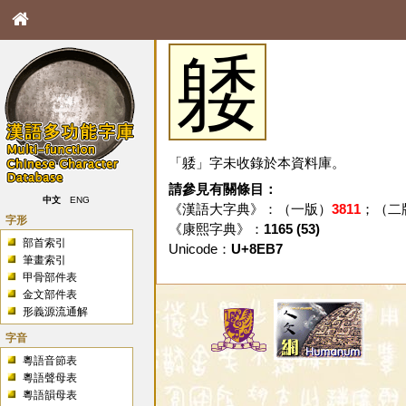
躷
「躷」字未收錄於本資料庫。
請參見有關條目：
中文
ENG
《漢語大字典》：（一版）
3811
；（二
字形
《康熙字典》：
1165 (53)
部首索引
Unicode：
U+8EB7
筆畫索引
甲骨部件表
金文部件表
形義源流通解
字音
粵語音節表
粵語聲母表
粵語韻母表