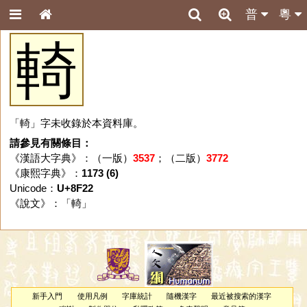
普
粵
輢
「輢」字未收錄於本資料庫。
請參見有關條目：
《漢語大字典》：（一版）
3537
；（二版）
3772
《康熙字典》：
1173 (6)
Unicode：
U+8F22
《說文》：「
輢
」
新手入門
使用凡例
字庫統計
隨機漢字
最近被搜索的漢字