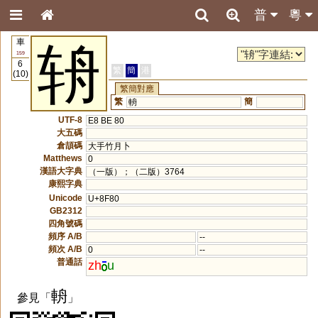
普
粵
車
辀
159
6
繁
簡
港
(10)
繁簡對應
繁
簡
輈
UTF-8
E8 BE 80
大五碼
倉頡碼
大手竹月卜
Matthews
0
漢語大字典
（一版）；（二版）3764
康熙字典
Unicode
U+8F80
GB2312
四角號碼
頻序 A/B
--
頻次 A/B
0
--
普通話
zh
u
輈
參見「
」