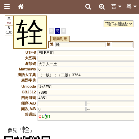
普
粵
車
辁
159
6
繁
簡
港
(10)
繁簡對應
繁
簡
輇
UTF-8
E8 BE 81
大五碼
倉頡碼
大手人一土
Matthews
0
漢語大字典
（一版）；（二版）3764
康熙字典
Unicode
U+8F81
GB2312
7390
四角號碼
4851
頻序 A/B
--
頻次 A/B
0
--
普通話
q
u
n
輇
參見「
」