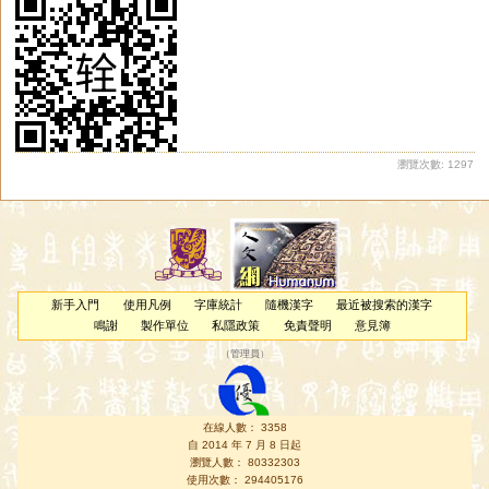
瀏覽次數: 1297
新手入門
使用凡例
字庫統計
隨機漢字
最近被搜索的漢字
鳴謝
製作單位
私隱政策
免責聲明
意見簿
（
管理員
）
在線人數： 3358
自 2014 年 7 月 8 日起
瀏覽人數： 80332303
使用次數： 294405176