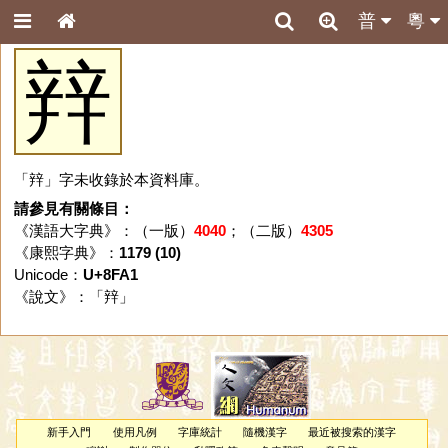
普
粵
辡
「辡」字未收錄於本資料庫。
請參見有關條目：
《漢語大字典》：（一版）
4040
；（二版）
4305
《康熙字典》：
1179 (10)
Unicode：
U+8FA1
《說文》：「
辡
」
新手入門
使用凡例
字庫統計
隨機漢字
最近被搜索的漢字