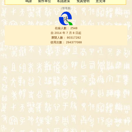
鳴謝
製作單位
私隱政策
免責聲明
意見簿
（
管理員
）
在線人數： 2548
自 2014 年 7 月 8 日起
瀏覽人數： 80317282
使用次數： 294377088