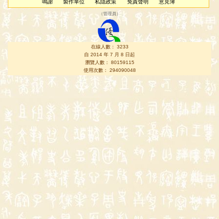
鳴謝
製作單位
私隱政策
免責聲明
意見簿
（
管理員
）
在線人數： 3233
自 2014 年 7 月 8 日起
瀏覽人數： 80159115
使用次數： 294090048