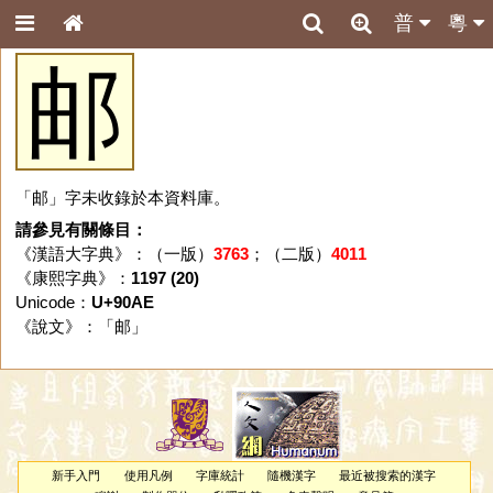
普
粵
邮
「邮」字未收錄於本資料庫。
請參見有關條目：
《漢語大字典》：（一版）
3763
；（二版）
4011
《康熙字典》：
1197 (20)
Unicode：
U+90AE
《說文》：「
邮
」
新手入門
使用凡例
字庫統計
隨機漢字
最近被搜索的漢字