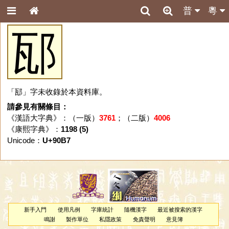
普
粵
邷
「邷」字未收錄於本資料庫。
請參見有關條目：
《漢語大字典》：（一版）
3761
；（二版）
4006
《康熙字典》：
1198 (5)
Unicode：
U+90B7
新手入門
使用凡例
字庫統計
隨機漢字
最近被搜索的漢字
鳴謝
製作單位
私隱政策
免責聲明
意見簿