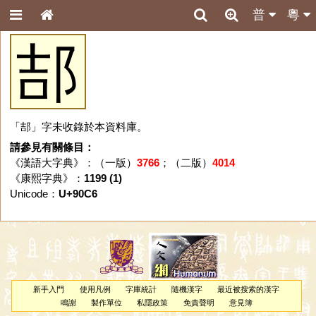
普
粵
郆
「郆」字未收錄於本資料庫。
請參見有關條目：
《漢語大字典》：（一版）
3766
；（二版）
4014
《康熙字典》：
1199 (1)
Unicode：
U+90C6
新手入門
使用凡例
字庫統計
隨機漢字
最近被搜索的漢字
鳴謝
製作單位
私隱政策
免責聲明
意見簿