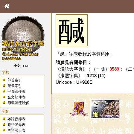
醎
「醎」字未收錄於本資料庫。
請參見有關條目：
中文
ENG
《漢語大字典》：（一版）
3589
；（二
字形
《康熙字典》：
1213 (11)
部首索引
Unicode：
U+918E
筆畫索引
甲骨部件表
金文部件表
形義源流通解
字音
粵語音節表
粵語聲母表
粵語韻母表