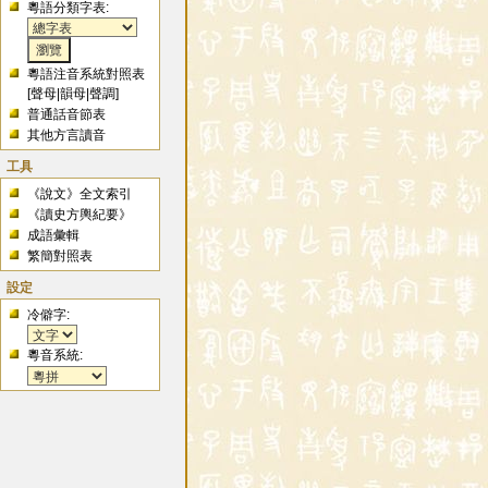
粵語分類字表:
粵語注音系統對照表
[
聲母
|
韻母
|
聲調
]
普通話音節表
其他方言讀音
工具
《說文》全文索引
《讀史方輿紀要》
成語彙輯
繁簡對照表
設定
冷僻字:
粵音系統: