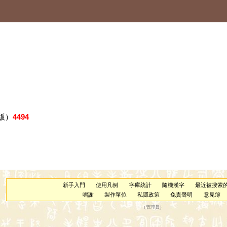
版）
4494
新手入門
使用凡例
字庫統計
隨機漢字
最近被搜索
鳴謝
製作單位
私隱政策
免責聲明
意見簿
（
管理員
）