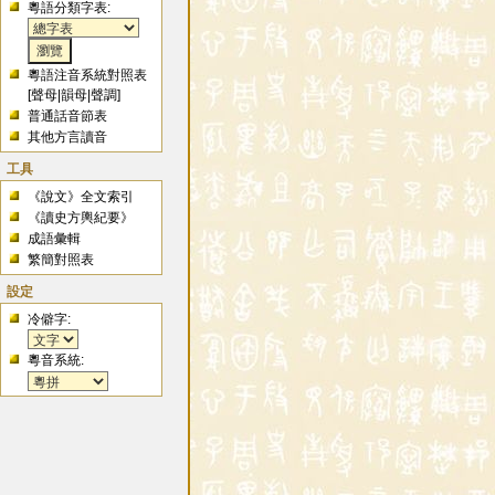
粵語分類字表:
粵語注音系統對照表
[
聲母
|
韻母
|
聲調
]
普通話音節表
其他方言讀音
工具
《說文》全文索引
《讀史方輿紀要》
成語彙輯
繁簡對照表
設定
冷僻字:
粵音系統: