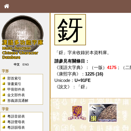
釾
「釾」字未收錄於本資料庫。
請參見有關條目：
中文
ENG
《漢語大字典》：（一版）
4175
；（二
字形
《康熙字典》：
1225 (16)
部首索引
Unicode：
U+91FE
筆畫索引
《說文》：「
釾
」
甲骨部件表
金文部件表
形義源流通解
字音
粵語音節表
粵語聲母表
粵語韻母表