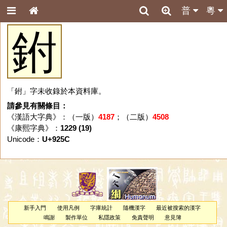
普
粵
鉜
「鉜」字未收錄於本資料庫。
請參見有關條目：
《漢語大字典》：（一版）
4187
；（二版）
4508
《康熙字典》：
1229 (19)
Unicode：
U+925C
新手入門
使用凡例
字庫統計
隨機漢字
最近被搜索的漢字
鳴謝
製作單位
私隱政策
免責聲明
意見簿