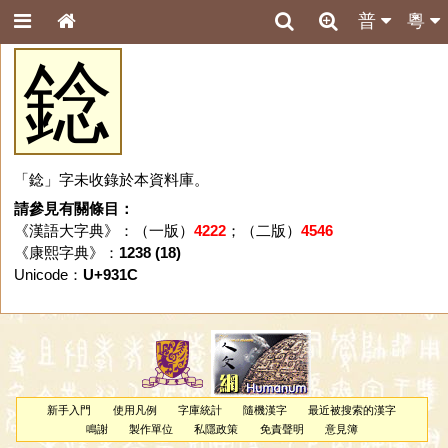
普
粵
錜
「錜」字未收錄於本資料庫。
請參見有關條目：
《漢語大字典》：（一版）
4222
；（二版）
4546
《康熙字典》：
1238 (18)
Unicode：
U+931C
新手入門
使用凡例
字庫統計
隨機漢字
最近被搜索的漢字
鳴謝
製作單位
私隱政策
免責聲明
意見簿