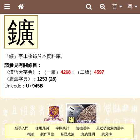
普
粵
鑛
「鑛」字未收錄於本資料庫。
請參見有關條目：
《漢語大字典》：（一版）
4268
；（二版）
4597
《康熙字典》：
1253 (28)
Unicode：
U+945B
新手入門
使用凡例
字庫統計
隨機漢字
最近被搜索的漢字
鳴謝
製作單位
私隱政策
免責聲明
意見簿