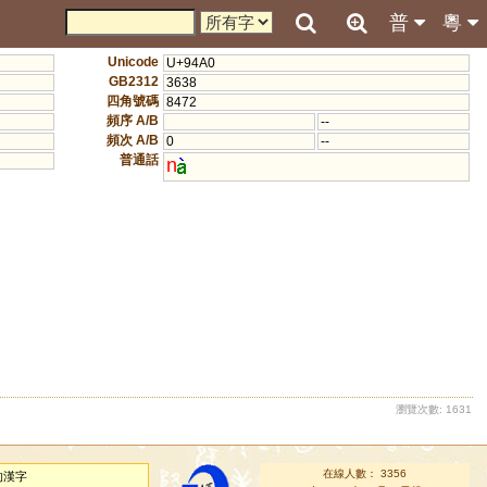
普
粵
Unicode
U+94A0
GB2312
3638
四角號碼
8472
頻序 A/B
--
頻次 A/B
0
--
普通話
n
瀏覽次數: 1631
在線人數： 3356
的漢字