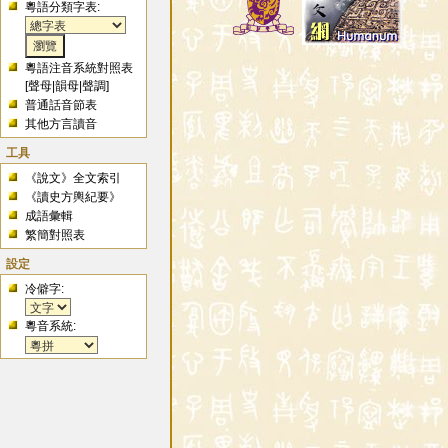
粵語分類字表:
粵語注音系統對照表
[
聲母
|
韻母
|
聲調
]
普通話音節表
其他方言讀音
工具
《說文》全文索引
《讀史方輿紀要》
成語彙輯
繁簡對照表
設定
冷僻字:
粵音系統: