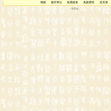
鳴謝
製作單位
私隱政策
免責聲明
意見簿
（
管理員
）