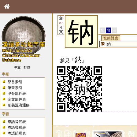
金
钠
167
4
繁
簡
港
(9)
繁簡對應
繁
鈉
鈉
參見「
」
中文
ENG
字形
部首索引
筆畫索引
甲骨部件表
金文部件表
形義源流通解
字音
粵語音節表
粵語聲母表
粵語韻母表