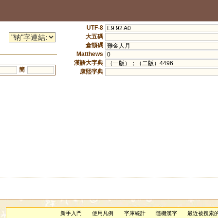
UTF-8
E9 92 A0
大五碼
倉頡碼
難金人月
Matthews
0
漢語大字典
（一版）；（二版）4496
簡
康熙字典
新手入門
使用凡例
字庫統計
隨機漢字
最近被搜索