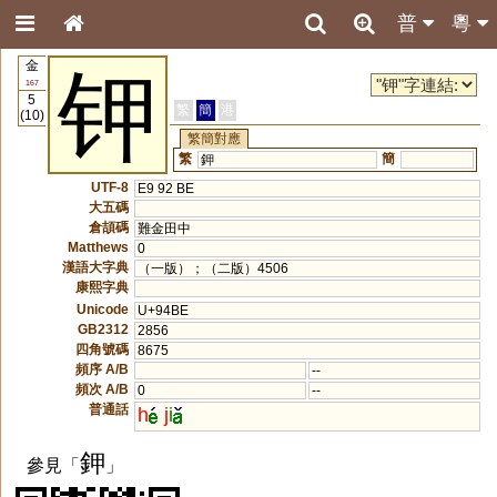
普
粵
金
钾
167
5
繁
簡
港
(10)
繁簡對應
繁
簡
鉀
UTF-8
E9 92 BE
大五碼
倉頡碼
難金田中
Matthews
0
漢語大字典
（一版）；（二版）4506
康熙字典
Unicode
U+94BE
GB2312
2856
四角號碼
8675
頻序 A/B
--
頻次 A/B
0
--
普通話
h
j
i
鉀
參見「
」