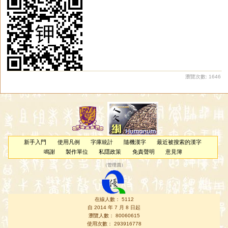
瀏覽次數: 1646
新手入門
使用凡例
字庫統計
隨機漢字
最近被搜索的漢字
鳴謝
製作單位
私隱政策
免責聲明
意見簿
（
管理員
）
在線人數： 5112
自 2014 年 7 月 8 日起
瀏覽人數： 80060615
使用次數： 293916778