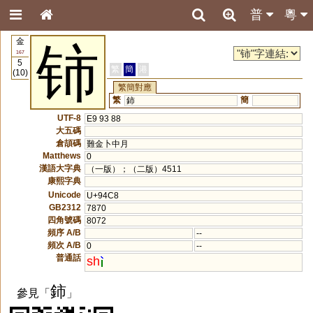
普
粵
金
铈
167
5
繁
簡
港
(10)
繁簡對應
繁
簡
鈰
UTF-8
E9 93 88
大五碼
倉頡碼
難金卜中月
Matthews
0
漢語大字典
（一版）；（二版）4511
康熙字典
Unicode
U+94C8
GB2312
7870
四角號碼
8072
頻序 A/B
--
頻次 A/B
0
--
普通話
sh
鈰
參見「
」