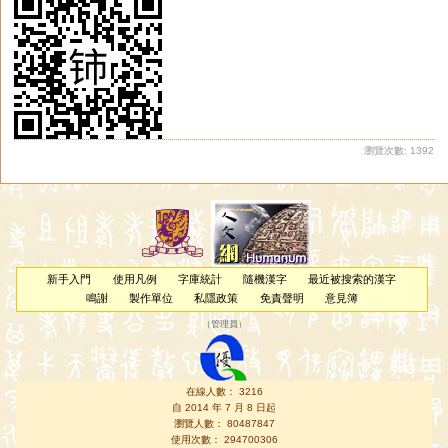
瀏覽次數: 1392
新手入門
使用凡例
字庫統計
隨機漢字
最近被搜索的漢字
鳴謝
製作單位
私隱政策
免責聲明
意見簿
（
管理員
）
在線人數： 3216
自 2014 年 7 月 8 日起
瀏覽人數： 80487847
使用次數： 294700306