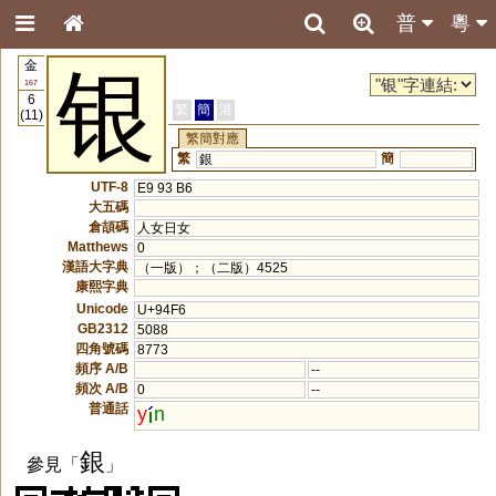
普
粵
金
银
167
6
繁
簡
港
(11)
繁簡對應
繁
簡
銀
UTF-8
E9 93 B6
大五碼
倉頡碼
人女日女
Matthews
0
漢語大字典
（一版）；（二版）4525
康熙字典
Unicode
U+94F6
GB2312
5088
四角號碼
8773
頻序 A/B
--
頻次 A/B
0
--
普通話
y
n
銀
參見「
」