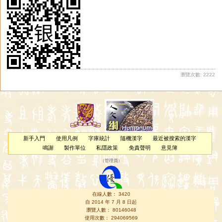
瀏覽次數: 2222
新手入門
使用凡例
字庫統計
隨機漢字
最近被搜索的漢字
鳴謝
製作單位
私隱政策
免責聲明
意見簿
（
管理員
）
在線人數： 3420
自 2014 年 7 月 8 日起
瀏覽人數： 80146048
使用次數： 294069569