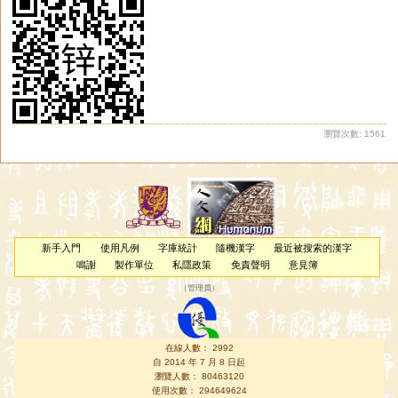
瀏覽次數: 1561
新手入門
使用凡例
字庫統計
隨機漢字
最近被搜索的漢字
鳴謝
製作單位
私隱政策
免責聲明
意見簿
（
管理員
）
在線人數： 2992
自 2014 年 7 月 8 日起
瀏覽人數： 80463120
使用次數： 294649624