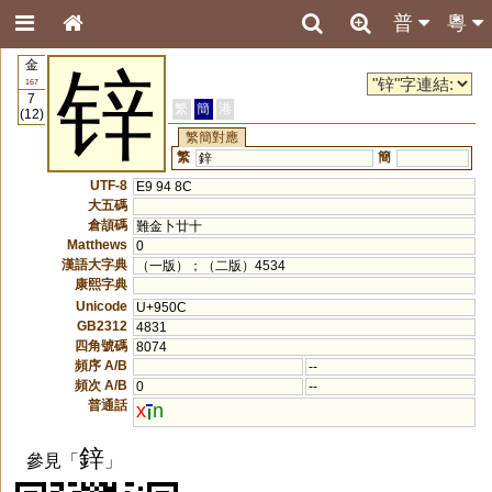
普
粵
金
锌
167
7
繁
簡
港
(12)
繁簡對應
繁
簡
鋅
UTF-8
E9 94 8C
大五碼
倉頡碼
難金卜廿十
Matthews
0
漢語大字典
（一版）；（二版）4534
康熙字典
Unicode
U+950C
GB2312
4831
四角號碼
8074
頻序 A/B
--
頻次 A/B
0
--
普通話
x
n
鋅
參見「
」