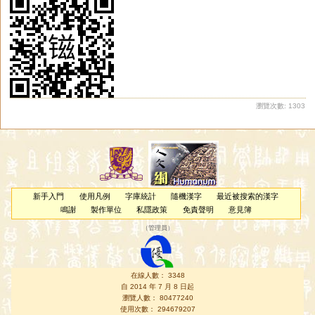
瀏覽次數: 1303
新手入門
使用凡例
字庫統計
隨機漢字
最近被搜索的漢字
鳴謝
製作單位
私隱政策
免責聲明
意見簿
（
管理員
）
在線人數： 3348
自 2014 年 7 月 8 日起
瀏覽人數： 80477240
使用次數： 294679207