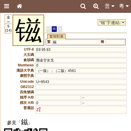
普
粵
金
镃
167
9
繁
簡
港
(14)
繁簡對應
繁
簡
鎡
UTF-8
E9 95 83
大五碼
倉頡碼
難金廿女戈
Matthews
0
漢語大字典
（一版）；（二版）4561
康熙字典
Unicode
U+9543
GB2312
四角號碼
頻序 A/B
--
頻次 A/B
0
--
普通話
z
鎡
參見「
」